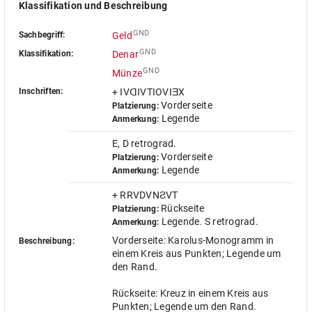
Klassifikation und Beschreibung
GND
Sachbegriff:
Geld
GND
Klassifikation:
Denar
GND
Münze
Inschriften:
+ IVꓷIVTIOVIƎX
Vorderseite
Platzierung:
Legende
Anmerkung:
E, D retrograd.
Vorderseite
Platzierung:
Legende
Anmerkung:
+ RRVDVNƧVT
Rückseite
Platzierung:
Legende. S retrograd.
Anmerkung:
Vorderseite: Karolus-Monogramm in
Beschreibung:
einem Kreis aus Punkten; Legende um
den Rand.
Rückseite: Kreuz in einem Kreis aus
Punkten; Legende um den Rand.