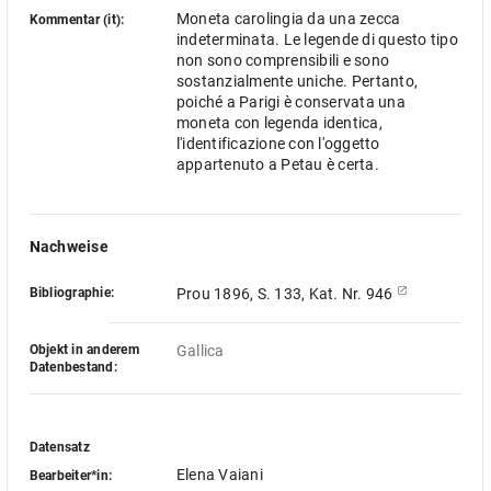
Moneta carolingia da una zecca
Kommentar (it):
indeterminata. Le legende di questo tipo
non sono comprensibili e sono
sostanzialmente uniche. Pertanto,
poiché a Parigi è conservata una
moneta con legenda identica,
l'identificazione con l'oggetto
appartenuto a Petau è certa.
Nachweise
Bibliographie:
Prou 1896, S. 133, Kat. Nr. 946
Objekt in anderem
Gallica
Datenbestand:
Datensatz
Elena Vaiani
Bearbeiter*in: