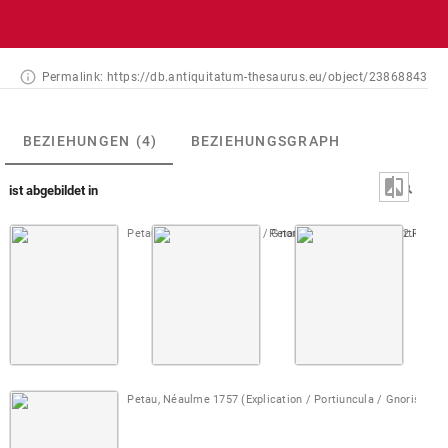
Permalink:
https://db.antiquitatum-thesaurus.eu/object/23868843
BEZIEHUNGEN
(4)
BEZIEHUNGSGRAPH
ist abgebildet in
Petau [1610] (Portiuncula / Gnorisma) editio maior
Petau, Sallengre 1718 (Portiuncul
2. Teil 
Petau,
Petau, Néaulme 1757 (Explication / Portiuncula / Gnorisma)