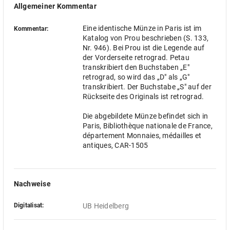
Allgemeiner Kommentar
Eine identische Münze in Paris ist im
Kommentar:
Katalog von Prou beschrieben (S. 133,
Nr. 946). Bei Prou ist die Legende auf
der Vorderseite retrograd. Petau
transkribiert den Buchstaben „E"
retrograd, so wird das „D" als „G"
transkribiert. Der Buchstabe „S" auf der
Rückseite des Originals ist retrograd.
Die abgebildete Münze befindet sich in
Paris, Bibliothèque nationale de France,
département Monnaies, médailles et
antiques, CAR-1505
Nachweise
Digitalisat:
UB Heidelberg