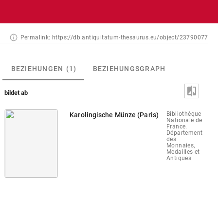
Permalink:
https://db.antiquitatum-thesaurus.eu/object/23790077
BEZIEHUNGEN
(1)
BEZIEHUNGSGRAPH
bildet ab
Bibliothèque
Karolingische Münze (Paris)
Nationale de
France.
Département
des
Monnaies,
Medailles et
Antiques