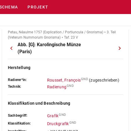
SCHEMA
PROJEKT
Petau, Néaulme 1757 (Explication / Portiuncula / Gnorisma)
3. Teil
(Veterum Nummorum Gnorisma)
Taf. 23 V
Abb. [G]: Karolingische Münze
(Paris)
Herstellung
GND
Radierer*in:
Rousset, François
(zugeschrieben)
GND
Technik:
Radierung
Klassifikation und Beschreibung
GND
Sachbegriff:
Grafik
GND
Klassifikation:
Druckgrafik