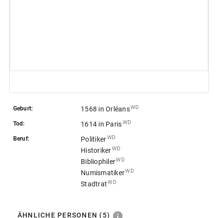
 WD
Geburt:
1568
in Orléans
 WD
Tod:
1614
in Paris
 WD
Beruf:
Politiker
 WD
Historiker
 WD
Bibliophiler
 WD
Numismatiker
 WD
Stadtrat
ÄHNLICHE PERSONEN
(5)