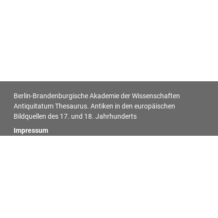
Berlin-Brandenburgische Akademie der Wissenschaften
Antiquitatum Thesaurus. Antiken in den europäischen
Bildquellen des 17. und 18. Jahrhunderts
Impressum
Datenschutz
Alle Objekt-Metadaten dieser Website können -
soweit nicht anders vermerkt - unter den Bedingungen der
Creative-Commons-Lizenz
CC BY 4.0
nachgenutzt werden.
Für alle Bilder auf dieser Website gelten die individuell bei jedem
Bild vermerkten Lizenzangaben.