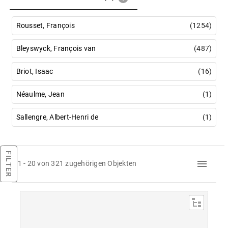
Rousset, François
(1254)
Bleyswyck, François van
(487)
Briot, Isaac
(16)
Néaulme, Jean
(1)
Sallengre, Albert-Henri de
(1)
FILTER
1 - 20 von 321 zugehörigen Objekten