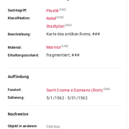
GND
Sachbegriff:
Plastik
GND
Klassifikation:
Relief
GND
Stadtplan
Karte des antiken Roms; ###
Beschreibung:
GND
Marmor
Material:
fragmentiert; ###
Erhaltungszustand:
Auffindung
GND
Fundort:
Santi Cosma e Damiano (Rom)
Datierung:
5/1/1562 - 5/31/1562
Nachweise
Objekt in anderem
Census