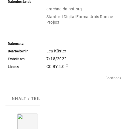
Datenbestand:
arachne.dainst.org
Stanford Digital Forma Urbis Romae 
Project
Datensatz
Lea Küster
Bearbeiter*in:
7/18/2022
Erstellt am:
CC BY 4.0
Lizenz:
Feedback
INHALT / TEILE
(7)
F
r