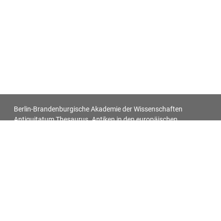
Berlin-Brandenburgische Akademie der Wissenschaften
Antiquitatum Thesaurus. Antiken in den europäischen
Bildquellen des 17. und 18. Jahrhunderts
Impressum
Datenschutz
Alle Objekt-Metadaten dieser Website können -
soweit nicht anders vermerkt - unter den Bedingungen der
Creative-Commons-Lizenz
CC BY 4.0
nachgenutzt werden.
Für alle Bilder auf dieser Website gelten die individuell bei jedem