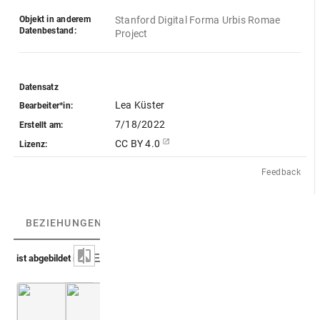
Objekt in anderem
Stanford Digital Forma Urbis Romae 
Datenbestand:
Project
Datensatz
Lea Küster
Bearbeiter*in:
7/18/2022
Erstellt am:
CC BY 4.0
Lizenz:
Feedback
BEZIEHUNGEN
(3)
BEZIEHUNGSGRAPH
ist abgebildet in
Bellori 1673 (Fragmenta)
Montfaucon, Papiers de Montfaucon [Latin 11
Taf. 2
Abb. [B]: Vier Fr