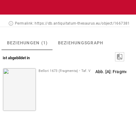
Permalink:
https://db.antiquitatum-thesaurus.eu/object/1667381
BEZIEHUNGEN
(1)
BEZIEHUNGSGRAPH
ist abgebildet in
Bellori 1673 (Fragmenta)
Taf. V
Abb. [A]: Fragmente 