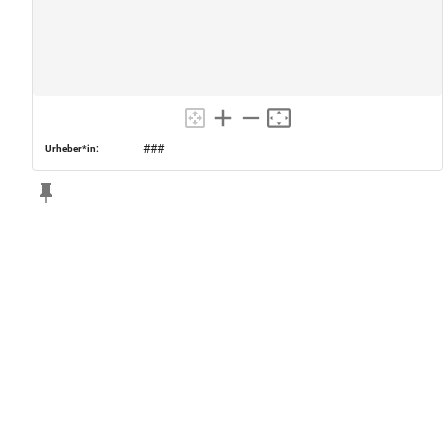
###
Urheber*in: