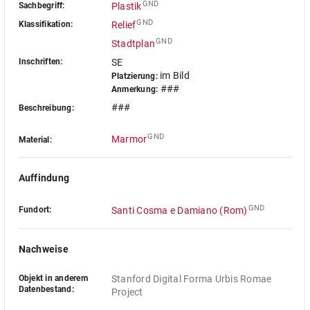
GND
Sachbegriff:
Plastik
GND
Klassifikation:
Relief
GND
Stadtplan
Inschriften:
SE
im Bild
Platzierung:
###
Anmerkung:
###
Beschreibung:
GND
Marmor
Material:
Auffindung
GND
Fundort:
Santi Cosma e Damiano (Rom)
Nachweise
Objekt in anderem
Stanford Digital Forma Urbis Romae 
Datenbestand:
Project