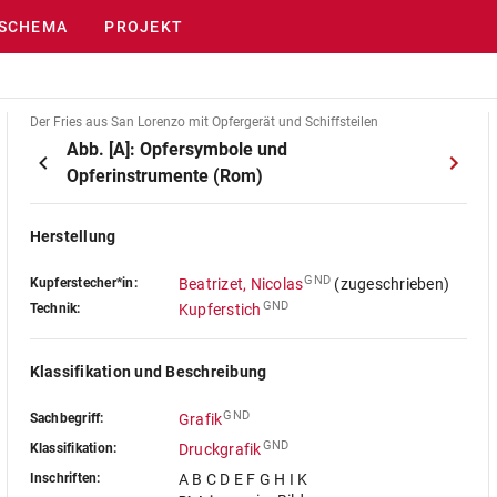
SCHEMA
PROJEKT
Der Fries aus San Lorenzo mit Opfergerät und Schiffsteilen
Abb. [A]: Opfersymbole und
Opferinstrumente (Rom)
Herstellung
GND
Kupferstecher*in:
Beatrizet, Nicolas
(zugeschrieben)
GND
Technik:
Kupferstich
Klassifikation und Beschreibung
GND
Sachbegriff:
Grafik
GND
Klassifikation:
Druckgrafik
Inschriften:
A B C D E F G H I K