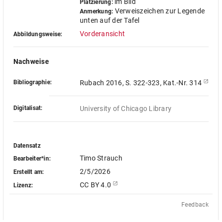
im Bild
Platzierung:
Verweiszeichen zur Legende
Anmerkung:
unten auf der Tafel
Vorderansicht
Abbildungsweise:
Nachweise
Bibliographie:
Rubach 2016, S. 322-323, Kat.-Nr. 314
Digitalisat:
University of Chicago Library
Datensatz
Timo Strauch
Bearbeiter*in:
2/5/2026
Erstellt am:
CC BY 4.0
Lizenz:
Feedback