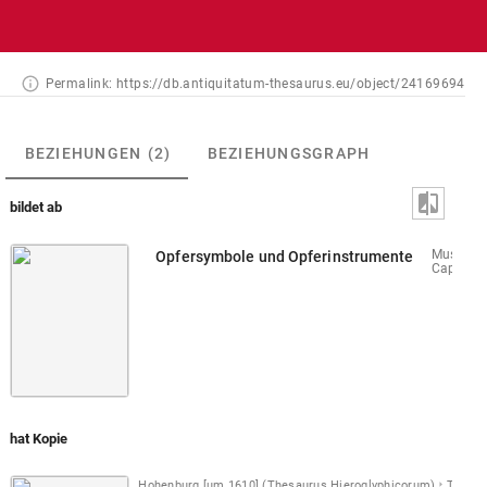
Permalink:
https://db.antiquitatum-thesaurus.eu/object/24169694
BEZIEHUNGEN
(2)
BEZIEHUNGSGRAPH
bildet ab
Musei
Opfersymbole und Opferinstrumente
Capitolin
hat Kopie
Hohenburg [um 1610] (Thesaurus Hieroglyphicorum)
Taf. [2