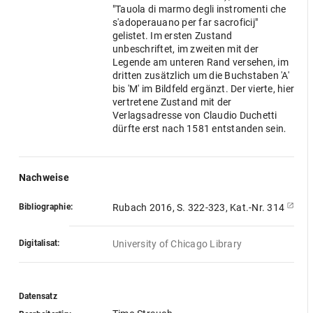
"Tauola di marmo degli instromenti che
s'adoperauano per far sacroficij"
gelistet. Im ersten Zustand
unbeschriftet, im zweiten mit der
Legende am unteren Rand versehen, im
dritten zusätzlich um die Buchstaben 'A'
bis 'M' im Bildfeld ergänzt. Der vierte, hier
vertretene Zustand mit der
Verlagsadresse von Claudio Duchetti
dürfte erst nach 1581 entstanden sein,
als die Erbteilung unter Lafreris Erben
abgeschlossen war. Claudio Ducchetti
starb 1585 (vgl. Rubach 2016).
Nachweise
Bibliographie:
Rubach 2016, S. 322-323, Kat.-Nr. 314
Digitalisat:
University of Chicago Library
Datensatz