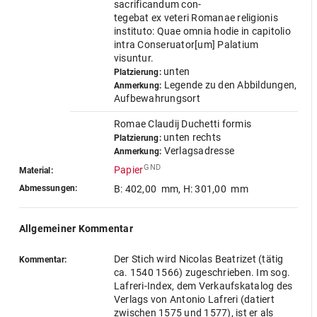
sacrificandum con-
tegebat ex veteri Romanae religionis
instituto: Quae omnia hodie in capitolio
intra Conseruator[um] Palatium
visuntur.
unten
Platzierung:
Legende zu den Abbildungen,
Anmerkung:
Aufbewahrungsort
Romae Claudij Duchetti formis
unten rechts
Platzierung:
Verlagsadresse
Anmerkung:
GND
Papier
Material:
Abmessungen:
B: 402,00 mm
,
H: 301,00 mm
Allgemeiner Kommentar
Der Stich wird Nicolas Beatrizet (tätig
Kommentar:
ca. 1540 1566) zugeschrieben. Im sog.
Lafreri-Index, dem Verkaufskatalog des
Verlags von Antonio Lafreri (datiert
zwischen 1575 und 1577), ist er als