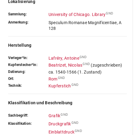
Lokalisierung
GND
Sammlung:
University of Chicago. Library
Anmerkung:
Speculum Romanae Magnificentiae, A
128
Herstellung
GND
Verleger*in:
Lafréry, Antoine
GND
Kupferstecher*in:
Beatrizet, Nicolas
(zugeschrieben)
Datierung:
ca. 1540-1566 (1. Zustand)
GND
Ort:
Rom
GND
Technik:
Kupferstich
Klassifikation und Beschreibung
GND
Sachbegriff:
Grafik
GND
Klassifikation:
Druckgrafik
GND
Einblattdruck