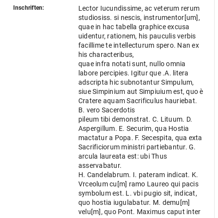
Inschriften:
Lector Iucundissime, ac veterum rerum
studiosiss. si nescis, instrumentor[um],
quae in hac tabella graphice excusa
uidentur, rationem, his pauculis verbis
facillime te intellecturum spero. Nan ex
his characteribus,
quae infra notati sunt, nullo omnia
labore percipies. Igitur que .A. litera
adscripta hic subnotantur Simpulum,
siue Simpinium aut Simpiuium est, quo è
Cratere aquam Sacrificulus hauriebat.
B. vero Sacerdotis
pileum tibi demonstrat. C. Lituum. D.
Aspergillum. E. Securim, qua Hostia
mactatur a Popa. F. Secespita, qua exta
Sacrificiorum ministri partiebantur. G.
arcula laureata est: ubi Thus
asservabatur.
H. Candelabrum. I. pateram indicat. K.
Vrceolum cu[m] ramo Laureo qui pacis
symbolum est. L. vbi pugio sit, indicat,
quo hostia iugulabatur. M. demu[m]
velu[m], quo Pont. Maximus caput inter