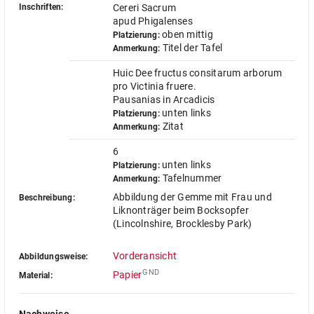
Inschriften:
Cereri Sacrum
apud Phigalenses
oben mittig
Platzierung:
Titel der Tafel
Anmerkung:
Huic Dee fructus consitarum arborum
pro Victinia fruere.
Pausanias in Arcadicis
unten links
Platzierung:
Zitat
Anmerkung:
6
unten links
Platzierung:
Tafelnummer
Anmerkung:
Abbildung der Gemme mit Frau und
Beschreibung:
Liknonträger beim Bocksopfer
(Lincolnshire, Brocklesby Park)
Vorderansicht
Abbildungsweise:
GND
Papier
Material: