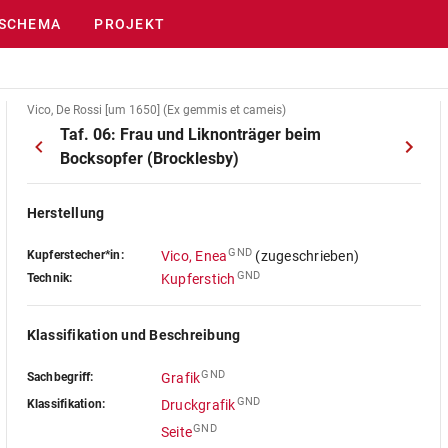
SCHEMA
PROJEKT
Vico, De Rossi [um 1650] (Ex gemmis et cameis)
Taf. 06: Frau und Liknonträger beim
Bocksopfer (Brocklesby)
Herstellung
GND
Kupferstecher*in:
Vico, Enea
(zugeschrieben)
GND
Technik:
Kupferstich
Klassifikation und Beschreibung
GND
Sachbegriff:
Grafik
GND
Klassifikation:
Druckgrafik
GND
Seite