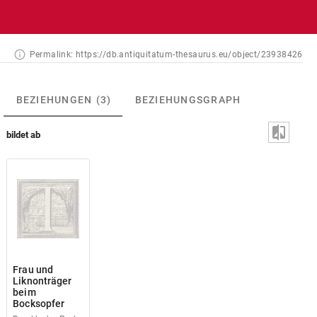
Permalink:
https://db.antiquitatum-thesaurus.eu/object/23938426
BEZIEHUNGEN
(3)
BEZIEHUNGSGRAPH
bildet ab
Frau und
Liknonträger
beim
Bocksopfer