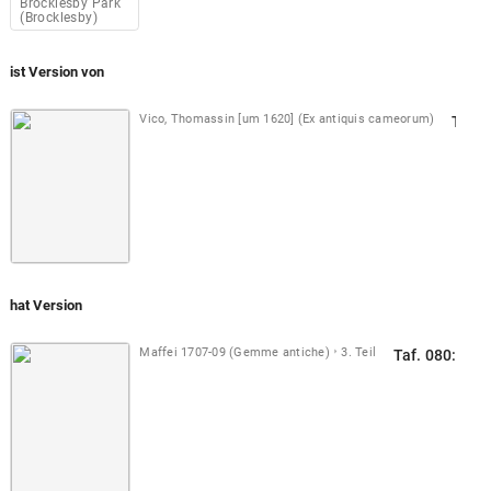
Brocklesby Park
(Brocklesby)
ist Version von
Vico, Thomassin [um 1620] (Ex antiquis cameorum)
Taf. 
hat Version
Maffei 1707-09 (Gemme antiche)
3. Teil
Taf. 080: Fra