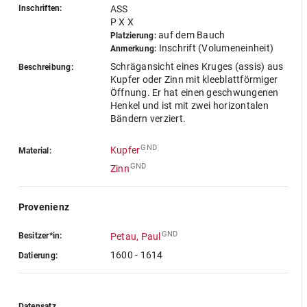
Inschriften:
ASS
P X X
auf dem Bauch
Platzierung:
Inschrift (Volumeneinheit)
Anmerkung:
Schrägansicht eines Kruges (assis) aus
Beschreibung:
Kupfer oder Zinn mit kleeblattförmiger
Öffnung. Er hat einen geschwungenen
Henkel und ist mit zwei horizontalen
Bändern verziert.
GND
Kupfer
Material:
GND
Zinn
Provenienz
GND
Besitzer*in:
Petau, Paul
1600 - 1614
Datierung:
Datensatz