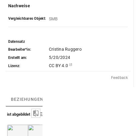
Nachweise
Vergleichbares Objekt:
SMB
Datensatz
Cristina Ruggero
Bearbeiter*in:
5/20/2024
Erstellt am:
CC BY 4.0
Lizenz:
Feedback
BEZIEHUNGEN
(4)
BEZIEHUNGSGRAPH
ist abgebildet in
Petau [1610] (Portiuncula / Gnorisma) editio maior
Petau, Sallengre 1718 (Portiuncula / Gnorism
1. Tei