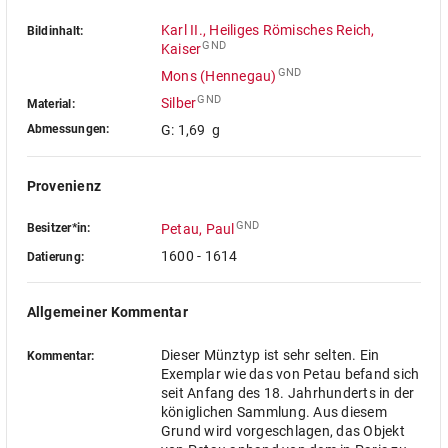
Karl II., Heiliges Römisches Reich,
Bildinhalt:
GND
Kaiser
GND
Mons (Hennegau)
GND
Silber
Material:
Abmessungen:
G: 1,69 g
Provenienz
GND
Besitzer*in:
Petau, Paul
1600 - 1614
Datierung:
Allgemeiner Kommentar
Dieser Münztyp ist sehr selten. Ein
Kommentar:
Exemplar wie das von Petau befand sich
seit Anfang des 18. Jahrhunderts in der
königlichen Sammlung. Aus diesem
Grund wird vorgeschlagen, das Objekt