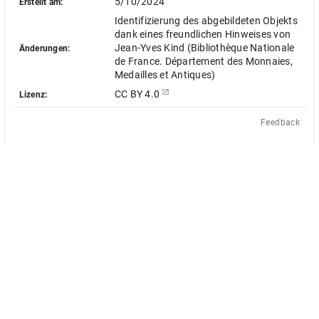
5/10/2024
Erstellt am:
Identifizierung des abgebildeten Objekts
dank eines freundlichen Hinweises von
Jean-Yves Kind (Bibliothèque Nationale
Änderungen:
de France. Département des Monnaies,
Medailles et Antiques)
CC BY 4.0
Lizenz:
Feedback