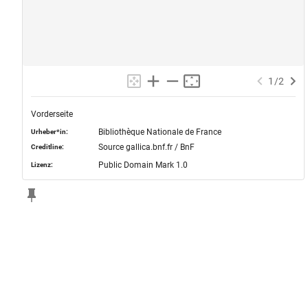
1
/
2
Vorderseite
Bibliothèque Nationale de France
Urheber*in:
Source gallica.bnf.fr / BnF
Creditline:
Public Domain Mark 1.0
Lizenz: