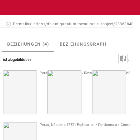
Permalink:
https://db.antiquitatum-thesaurus.eu/object/23868840
BEZIEHUNGEN
(4)
BEZIEHUNGSGRAPH
ist abgebildet in
Petau [1610] (Portiuncula / Gnorisma) editio maior
Petau, Sallengre 1718 (Portiuncul
2. Teil 
Petau,
Petau, Néaulme 1757 (Explication / Portiuncula / Gnorisma)