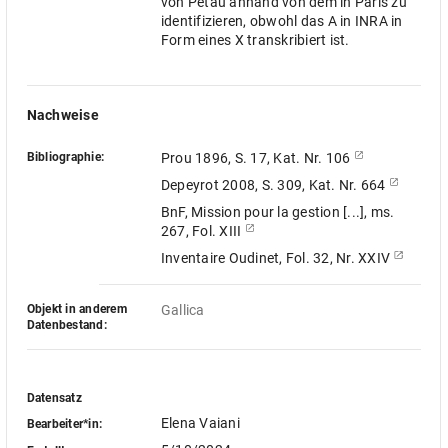
von Petau anhand von dem in Paris zu
identifizieren, obwohl das A in INRA in
Form eines X transkribiert ist.
Nachweise
Bibliographie:
Prou 1896, S. 17, Kat. Nr. 106
Depeyrot 2008, S. 309, Kat. Nr. 664
BnF, Mission pour la gestion [...], ms.
267, Fol. XIII
Inventaire Oudinet, Fol. 32, Nr. XXIV
Objekt in anderem
Gallica
Datenbestand:
Datensatz
Elena Vaiani
Bearbeiter*in: