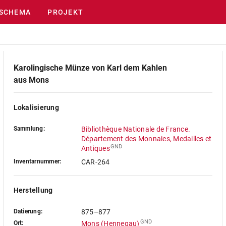
SCHEMA
PROJEKT
Karolingische Münze von Karl dem Kahlen
aus Mons
Lokalisierung
Sammlung:
Bibliothèque Nationale de France.
Département des Monnaies, Medailles et
GND
Antiques
Inventarnummer:
CAR-264
Herstellung
Datierung:
875–877
GND
Ort:
Mons (Hennegau)