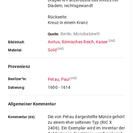
Drapierte Panzerbüste des Avitus mit
Diadem, rechtsgewandt
Rückseite:
Kreuz in einem Kranz
Berlin, Münzkabinett
Quelle:
GND
Avitus, Römisches Reich, Kaiser
Bildinhalt:
GND
Gold
Material:
Provenienz
GND
Besitzer*in:
Petau, Paul
1600 - 1614
Datierung:
Allgemeiner Kommentar
Die von Petau dargestellte Münze gehört
Kommentar (de):
zu einem eher seltenen Typ (RIC X
2406). Ein Exemplar wird im Inventar der