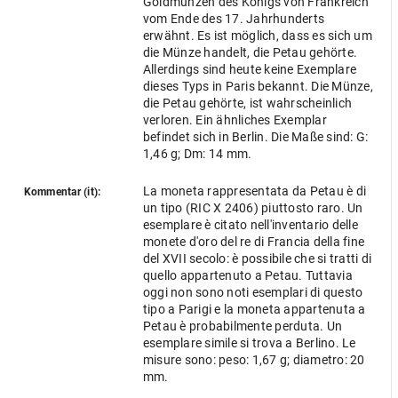
Goldmünzen des Königs von Frankreich
vom Ende des 17. Jahrhunderts
erwähnt. Es ist möglich, dass es sich um
die Münze handelt, die Petau gehörte.
Allerdings sind heute keine Exemplare
dieses Typs in Paris bekannt. Die Münze,
die Petau gehörte, ist wahrscheinlich
verloren. Ein ähnliches Exemplar
befindet sich in Berlin. Die Maße sind: G:
1,46 g; Dm: 14 mm.
La moneta rappresentata da Petau è di
Kommentar (it):
un tipo (RIC X 2406) piuttosto raro. Un
esemplare è citato nell'inventario delle
monete d'oro del re di Francia della fine
del XVII secolo: è possibile che si tratti di
quello appartenuto a Petau. Tuttavia
oggi non sono noti esemplari di questo
tipo a Parigi e la moneta appartenuta a
Petau è probabilmente perduta. Un
esemplare simile si trova a Berlino. Le
misure sono: peso: 1,67 g; diametro: 20
mm.