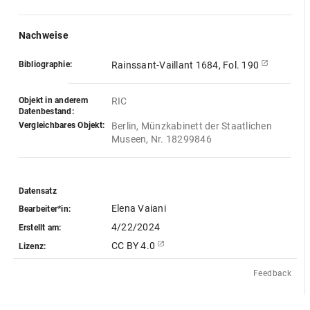
Nachweise
Bibliographie:
Rainssant-Vaillant 1684, Fol. 190
Objekt in anderem
RIC
Datenbestand:
Vergleichbares Objekt:
Berlin, Münzkabinett der Staatlichen 
Museen, Nr. 18299846
Datensatz
Elena Vaiani
Bearbeiter*in:
4/22/2024
Erstellt am:
CC BY 4.0
Lizenz:
Feedback