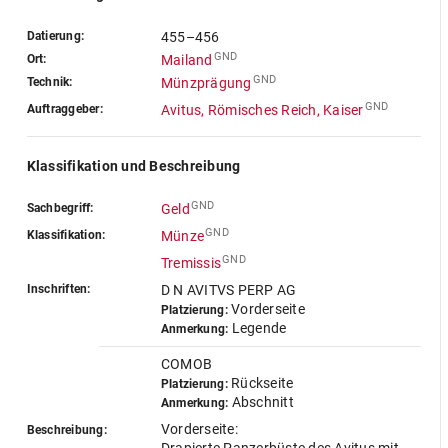
Datierung:
455–456
GND
Ort:
Mailand
GND
Technik:
Münzprägung
GND
Auftraggeber:
Avitus, Römisches Reich, Kaiser
Klassifikation und Beschreibung
GND
Sachbegriff:
Geld
GND
Klassifikation:
Münze
GND
Tremissis
Inschriften:
D N AVITVS PERP AG
Vorderseite
Platzierung:
Legende
Anmerkung:
COMOB
Rückseite
Platzierung:
Abschnitt
Anmerkung:
Vorderseite:
Beschreibung: