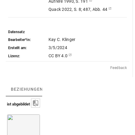
Aufrère 1990, S. 191
Quack 2022, S. 8; 487, Abb. 44
Datensatz
Kay C. Klinger
Bearbeiter*in:
3/5/2024
Erstellt am:
CC BY 4.0
Lizenz:
Feedback
BEZIEHUNGEN
(1)
BEZIEHUNGSGRAPH
ist abgebildet in
Peiresc, Cabinet de Peiresc [AA-54-FOL]
Fol. 070
Blatt [