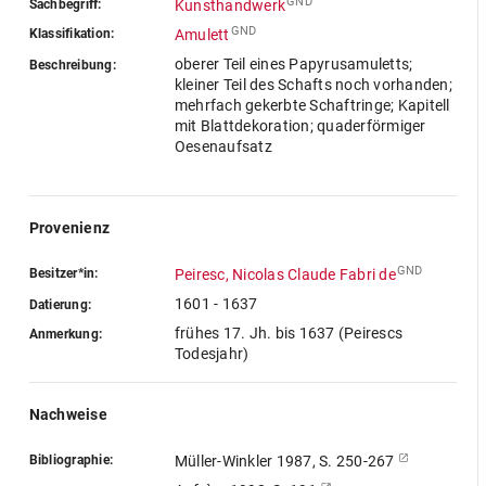
GND
Sachbegriff:
Kunsthandwerk
GND
Klassifikation:
Amulett
oberer Teil eines Papyrusamuletts;
Beschreibung:
kleiner Teil des Schafts noch vorhanden;
mehrfach gekerbte Schaftringe; Kapitell
mit Blattdekoration; quaderförmiger
Oesenaufsatz
Provenienz
GND
Besitzer*in:
Peiresc, Nicolas Claude Fabri de
1601 - 1637
Datierung:
frühes 17. Jh. bis 1637 (Peirescs
Anmerkung:
Todesjahr)
Nachweise
Bibliographie:
Müller-Winkler 1987, S. 250-267