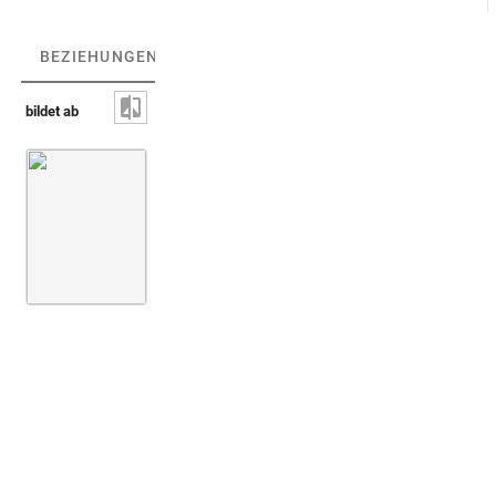
BEZIEHUNGEN
(1)
BEZIEHUNGSGRAPH
bildet ab
Uadj-Amulett [nicht identifiziert]