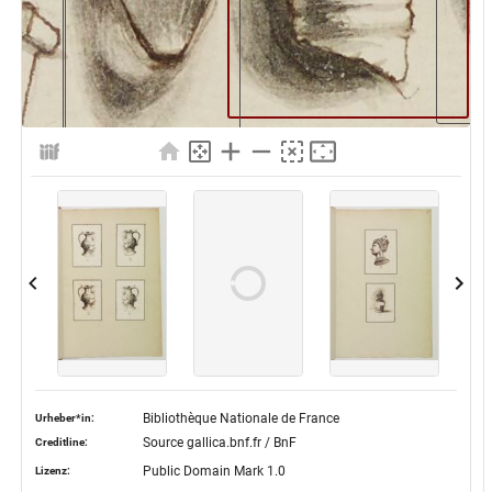
Bibliothèque Nationale de France
Urheber*in:
Source gallica.bnf.fr / BnF
Creditline:
Public Domain Mark 1.0
Lizenz: