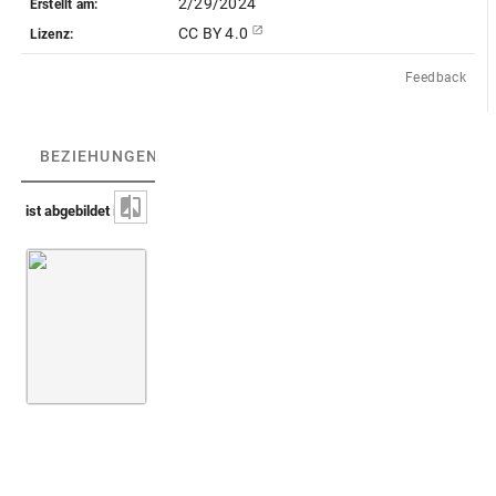
2/29/2024
Erstellt am:
CC BY 4.0
Lizenz:
Feedback
BEZIEHUNGEN
(1)
BEZIEHUNGSGRAPH
ist abgebildet in
Peiresc, Cabinet de Peiresc [AA-54-FOL]
Fol. 070
Blatt [