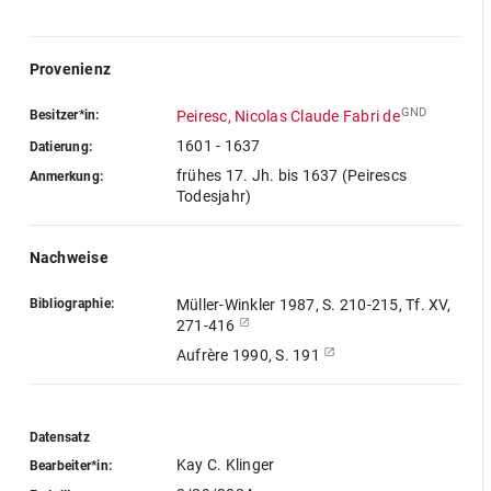
Provenienz
GND
Besitzer*in:
Peiresc, Nicolas Claude Fabri de
1601 - 1637
Datierung:
frühes 17. Jh. bis 1637 (Peirescs
Anmerkung:
Todesjahr)
Nachweise
Bibliographie:
Müller-Winkler 1987, S. 210-215, Tf. XV,
271-416
Aufrère 1990, S. 191
Datensatz
Kay C. Klinger
Bearbeiter*in: