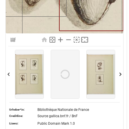
Bibliothèque Nationale de France
Urheber*in:
Source gallica.bnf.fr / BnF
Creditline:
Public Domain Mark 1.0
Lizenz: