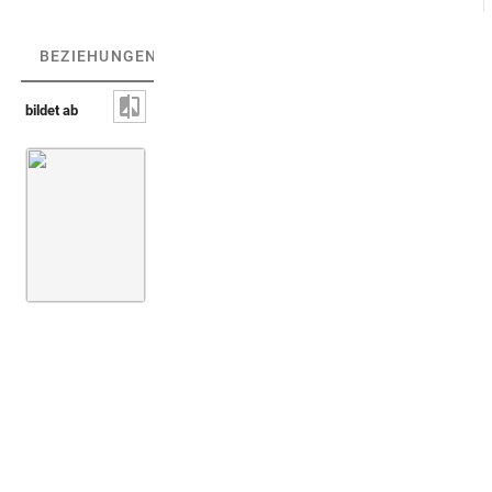
BEZIEHUNGEN
(1)
BEZIEHUNGSGRAPH
bildet ab
Herz-Amulett [nicht identifiziert]