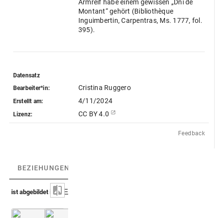
Armreif habe einem gewissen „Dni de
Montant“ gehört (Bibliothèque
Inguimbertin, Carpentras, Ms. 1777, fol.
395).
Datensatz
Cristina Ruggero
Bearbeiter*in:
4/11/2024
Erstellt am:
CC BY 4.0
Lizenz:
Feedback
BEZIEHUNGEN
(4)
BEZIEHUNGSGRAPH
ist abgebildet in
Petau [1610] (Portiuncula / Gnorisma) editio maior
Petau, Sallengre 1718 (Portiuncula / Gnorism
1. Tei