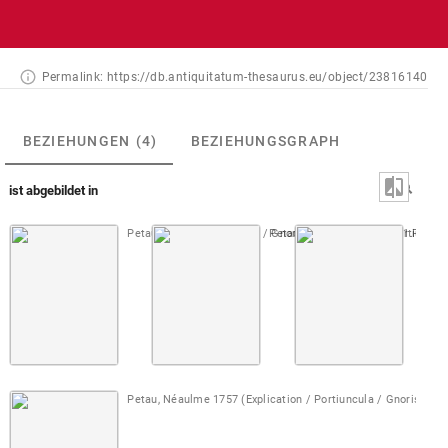
Permalink:
https://db.antiquitatum-thesaurus.eu/object/23816140
BEZIEHUNGEN
(4)
BEZIEHUNGSGRAPH
ist abgebildet in
Petau [1610] (Portiuncula / Gnorisma) editio maior
Petau, Sallengre 1718 (Portiuncul
1. Teil (
Petau,
Petau, Néaulme 1757 (Explication / Portiuncula / Gnorisma)