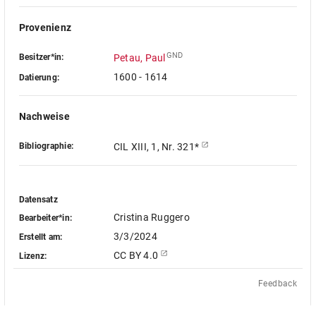
Provenienz
GND
Besitzer*in:
Petau, Paul
1600 - 1614
Datierung:
Nachweise
Bibliographie:
CIL XIII, 1, Nr. 321*
Datensatz
Cristina Ruggero
Bearbeiter*in:
3/3/2024
Erstellt am:
CC BY 4.0
Lizenz:
Feedback