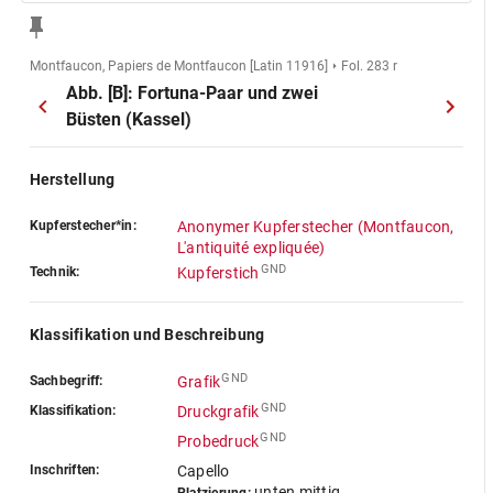
Montfaucon, Papiers de Montfaucon [Latin 11916]
Fol. 283 r
Abb. [B]: Fortuna-Paar und zwei
Büsten (Kassel)
Herstellung
Kupferstecher*in:
Anonymer Kupferstecher (Montfaucon,
L'antiquité expliquée)
GND
Technik:
Kupferstich
Klassifikation und Beschreibung
GND
Sachbegriff:
Grafik
GND
Klassifikation:
Druckgrafik
GND
Probedruck
Inschriften:
Capello
unten mittig