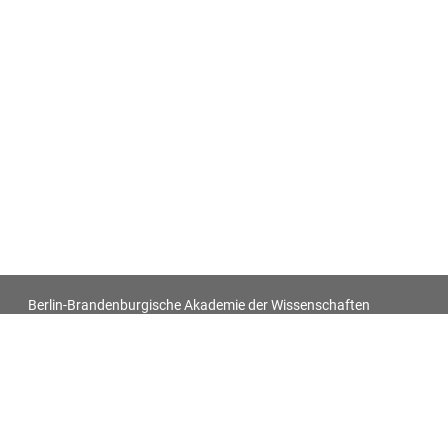
Berlin-Brandenburgische Akademie der Wissenschaften
Antiquitatum Thesaurus. Antiken in den europäischen
Bildquellen des 17. und 18. Jahrhunderts
Impressum
Datenschutz
Alle Objekt-Metadaten dieser Website können -