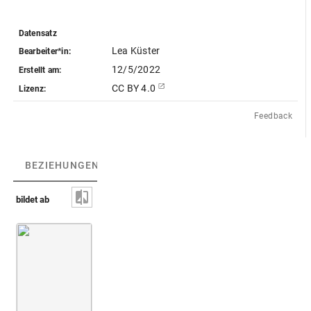
Datensatz
Lea Küster
Bearbeiter*in:
12/5/2022
Erstellt am:
CC BY 4.0
Lizenz:
Feedback
BEZIEHUNGEN
(3)
BEZIEHUNGSGRAPH
bildet ab
Museumsland
Fortuna-Paar und zwei Büsten
Hessen Kasse
Antikensamm