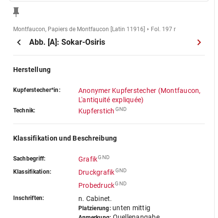
Montfaucon, Papiers de Montfaucon [Latin 11916]
Fol. 197 r
Abb. [A]: Sokar-Osiris
Herstellung
Kupferstecher*in:
Anonymer Kupferstecher (Montfaucon,
L'antiquité expliquée)
GND
Technik:
Kupferstich
Klassifikation und Beschreibung
GND
Sachbegriff:
Grafik
GND
Klassifikation:
Druckgrafik
GND
Probedruck
Inschriften:
n. Cabinet.
unten mittig
Platzierung:
Quellenangabe,
Anmerkung: