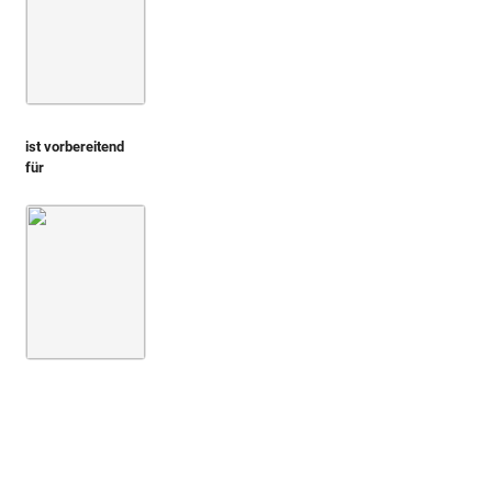
ist vorbereitend
für
Montfaucon 1719 (L'antiquité, 1. Aufl.)
Bd. 2,2
1. Buch