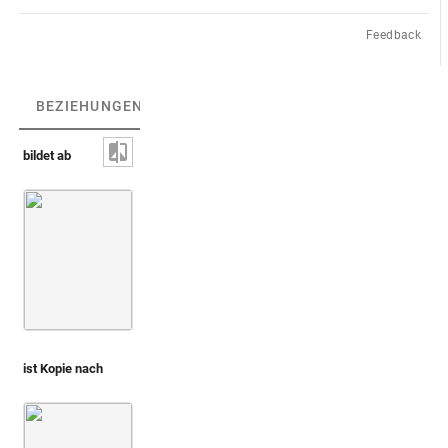
Feedback
BEZIEHUNGEN
(3)
BEZIEHUNGSGRAPH
bildet ab
Sokar-Osiris [verloren]
ist Kopie nach
Montfaucon, Papiers de Montfaucon [Latin 11916]
Fol. 19