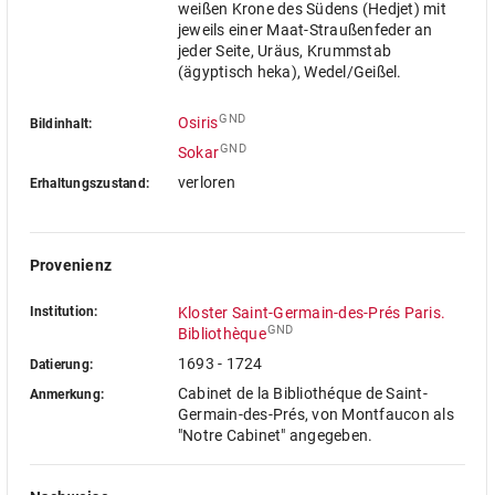
weißen Krone des Südens (Hedjet) mit
jeweils einer Maat-Straußenfeder an
jeder Seite, Uräus, Krummstab
(ägyptisch heka), Wedel/Geißel.
GND
Osiris
Bildinhalt:
GND
Sokar
verloren
Erhaltungszustand:
Provenienz
Institution:
Kloster Saint-Germain-des-Prés Paris.
GND
Bibliothèque
1693 - 1724
Datierung:
Cabinet de la Bibliothéque de Saint-
Anmerkung:
Germain-des-Prés, von Montfaucon als
"Notre Cabinet" angegeben.