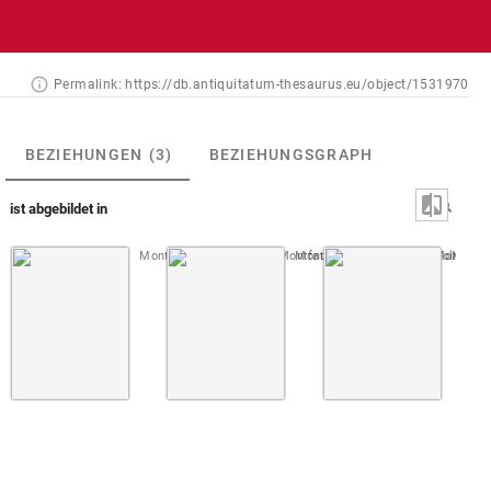
Permalink:
https://db.antiquitatum-thesaurus.eu/object/1531970
BEZIEHUNGEN
(3)
BEZIEHUNGSGRAPH
ist abgebildet in
Montfaucon, Papiers de Montfaucon [Latin 11916]
Montfaucon, Papiers de Montfauco
Fol. 197 r
Montfau