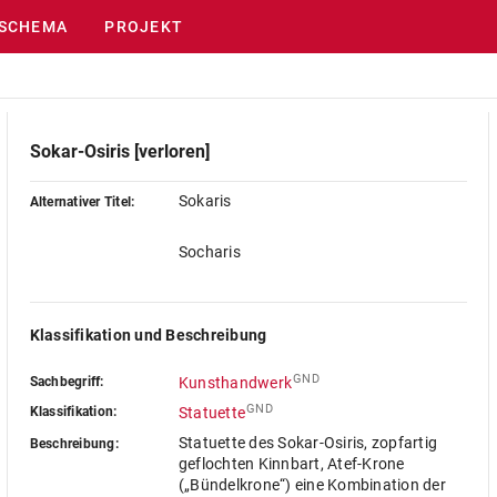
SCHEMA
PROJEKT
Sokar-Osiris [verloren]
Sokaris
Alternativer Titel:
Socharis
Klassifikation und Beschreibung
GND
Sachbegriff:
Kunsthandwerk
GND
Klassifikation:
Statuette
Statuette des Sokar-Osiris, zopfartig
Beschreibung:
geflochten Kinnbart, Atef-Krone
(„Bündelkrone“) eine Kombination der