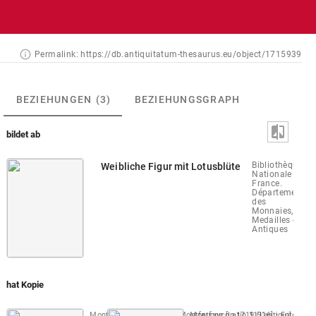
Permalink:
https://db.antiquitatum-thesaurus.eu/object/1715939
BEZIEHUNGEN
(3)
BEZIEHUNGSGRAPH
bildet ab
Bibliothèque
Weibliche Figur mit Lotusblüte
Nationale de
France.
Département
des
Monnaies,
Medailles et
Antiques
hat Kopie
Montfaucon, Papiers de Montfaucon [Latin 11916]
Montfaucon 1719 (L'antiquité, 1. Au
Fol. 185 r