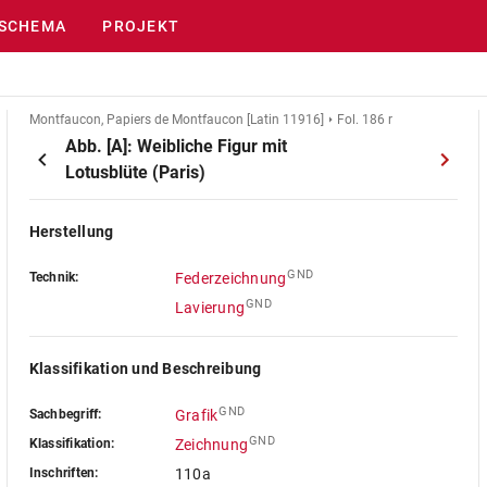
SCHEMA
PROJEKT
Montfaucon, Papiers de Montfaucon [Latin 11916]
Fol. 186 r
Abb. [A]: Weibliche Figur mit
Lotusblüte (Paris)
Herstellung
GND
Technik:
Federzeichnung
GND
Lavierung
Klassifikation und Beschreibung
GND
Sachbegriff:
Grafik
GND
Klassifikation:
Zeichnung
Inschriften:
110a