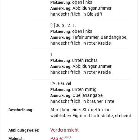
oben links
Platzierung:
Abbildungsnummer,
Anmerkung:
handschriftlich, in Bleistift
[1]06 pl. 2. T.
oben links
Platzierung:
Tafelnummer, Bandangabe,
Anmerkung:
handschriftlich, in roter Kreide
1
unten rechts
Platzierung:
Abbildungsnummer,
Anmerkung:
handschriftlich, in roter Kreide
L'A. Fauvel
unten mittig
Platzierung:
Quellenangabe,
Anmerkung:
handschriftlich, in brauner Tinte
Abbildung einer Statuette einer
Beschreibung:
weiblichen Figur mit Lotusblüte, stehend
Vorderansicht
Abbildungsweise:
GND
Papier
Material: