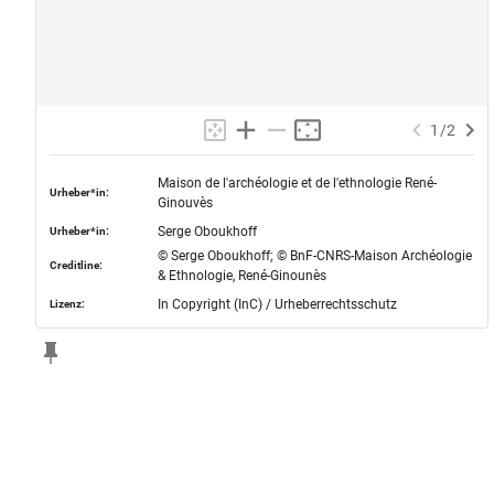
1
/
2
Maison de l'archéologie et de l'ethnologie René-
Urheber*in:
Ginouvès
Serge Oboukhoff
Urheber*in:
© Serge Oboukhoff; © BnF-CNRS-Maison Archéologie
Creditline:
& Ethnologie, René-Ginounès
In Copyright (InC) / Urheberrechtsschutz
Lizenz: