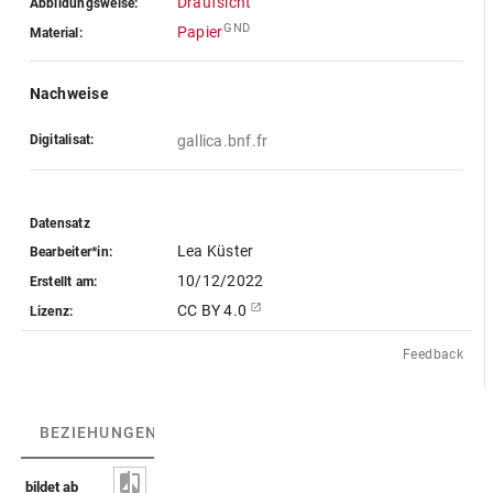
Draufsicht
Abbildungsweise:
GND
Papier
Material:
Nachweise
Digitalisat:
gallica.bnf.fr
Datensatz
Lea Küster
Bearbeiter*in:
10/12/2022
Erstellt am:
CC BY 4.0
Lizenz:
Feedback
BEZIEHUNGEN
(3)
BEZIEHUNGSGRAPH
bildet ab