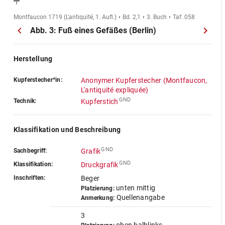
Montfaucon 1719 (L'antiquité, 1. Aufl.)
Bd. 2,1
3. Buch
Taf. 058
Abb. 3: Fuß eines Gefäßes (Berlin)
Herstellung
Kupferstecher*in:
Anonymer Kupferstecher (Montfaucon,
L'antiquité expliquée)
GND
Technik:
Kupferstich
Klassifikation und Beschreibung
GND
Sachbegriff:
Grafik
GND
Klassifikation:
Druckgrafik
Inschriften:
Beger
unten mittig
Platzierung:
Quellenangabe
Anmerkung:
3