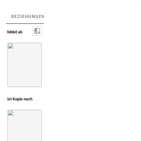
BEZIEHUNGEN
(3)
BEZIEHUNGSGRAPH
bildet ab
Priesterin mit Patera [verloren]
ist Kopie nach
Montfaucon, Papiers de Montfaucon [Latin 11916]
Fol. 01