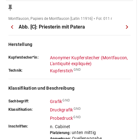
Montfaucon, Papiers de Montfaucon [Latin 11916]
Fol. 011 r
Abb. [C]: Priesterin mit Patera
Herstellung
Kupferstecher*in:
Anonymer Kupferstecher (Montfaucon,
L'antiquité expliquée)
GND
Technik:
Kupferstich
Klassifikation und Beschreibung
GND
Sachbegriff:
Grafik
GND
Klassifikation:
Druckgrafik
GND
Probedruck
Inschriften:
n. Cabinet
unten mittig
Platzierung:
Quellenangabe,
Anmerkung: