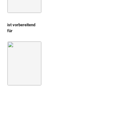
ist vorbereitend
für
Montfaucon 1719 (L'antiquité, 1. Aufl.)
Bd. 2,1
1. Buch