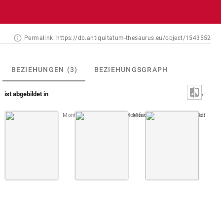
Permalink:
https://db.antiquitatum-thesaurus.eu/object/1543552
BEZIEHUNGEN
(3)
BEZIEHUNGSGRAPH
ist abgebildet in
Montfaucon, Papiers de Montfaucon [Latin 11916]
Montfaucon, Papiers de Montfauco
Fol. 012 r
Montfau