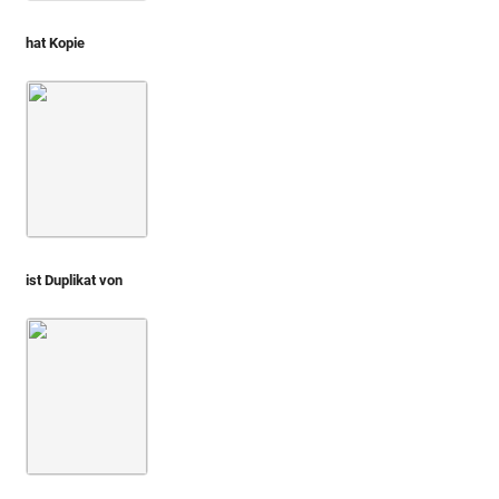
hat Kopie
Montfaucon 1719 (L'antiquité, 1. Aufl.)
Bd. 2,1
2. Buch
ist Duplikat von
Montfaucon, Papiers de Montfaucon [Latin 11916]
Fol. 01