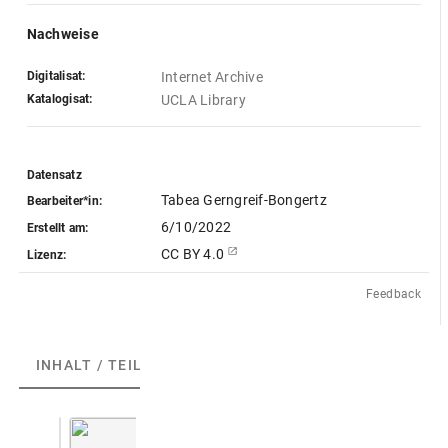
Nachweise
Digitalisat:
Internet Archive
Katalogisat:
UCLA Library
Datensatz
Tabea Gerngreif-Bongertz
Bearbeiter*in:
6/10/2022
Erstellt am:
CC BY 4.0
Lizenz:
Feedback
INHALT / TEILE
(2)
ABGEBILDETE ARTEFAKTE
(6)