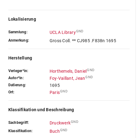
Lokalisierung
GND
Sammlung:
UCLA Library
Anmerkung:
Gross Coll. ** CJ985 .F838n 1695
Herstellung
GND
Verleger*in:
Horthemels, Daniel
GND
Autor*in:
Foy-Vaillant, Jean
Datierung:
1695
GND
Ort:
Paris
Klassifikation und Beschreibung
GND
Sachbegriff:
Druckwerk
GND
Klassifikation:
Buch