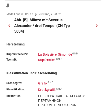
Medaillons du Roi s.d. [2. Zustand]
Taf. 21
Abb. [B]: Münze mit Severus
Alexander / drei Tempel (CN Typ
5034)
Herstellung
GND
Kupferstecher*in:
La Boissière, Simon de
GND
Technik:
Kupferstich
Klassifikation und Beschreibung
GND
Sachbegriff:
Grafik
GND
Klassifikation:
Druckgrafik
Inschriften:
ΕΠΙ. CΤΡΑ. ΚΑΙΡΕΑ. ΑΤΤΑΛΟΥ.
ΠΕΡΓΑΜΗΝΟΝ.
ΠΡΩΤΩΝ. Γ. ΝΕΩΚΟΡΩΝ.