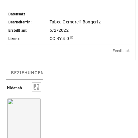
Datensatz
Tabea Gerngreif-Bongertz
Bearbeiter*in:
6/2/2022
Erstellt am:
CC BY 4.0
Lizenz:
Feedback
BEZIEHUNGEN
(2)
BEZIEHUNGSGRAPH
bildet ab
Münze mit Severus Alexander / drei Tempel 