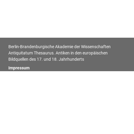
Berlin-Brandenburgische Akademie der Wissenschaften
Antiquitatum Thesaurus. Antiken in den europäischen
Bildquellen des 17. und 18. Jahrhunderts
Impressum
Datenschutz
Alle Objekt-Metadaten dieser Website können -
soweit nicht anders vermerkt - unter den Bedingungen der
Creative-Commons-Lizenz
CC BY 4.0
nachgenutzt werden.
Für alle Bilder auf dieser Website gelten die individuell bei jedem
Bild vermerkten Lizenzangaben.
Das Akademienvorhaben »Antiquitatum Thesaurus. Antiken in