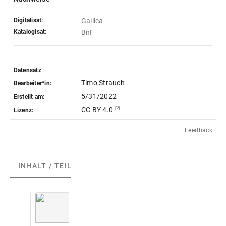
Digitalisat:
Gallica
Katalogisat:
BnF
Datensatz
Timo Strauch
Bearbeiter*in:
5/31/2022
Erstellt am:
CC BY 4.0
Lizenz:
Feedback
INHALT / TEILE
(41)
ABGEBILDETE ARTEFAKTE
(39