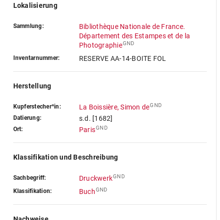
Lokalisierung
Sammlung:
Bibliothèque Nationale de France.
Département des Estampes et de la
GND
Photographie
Inventarnummer:
RESERVE AA-14-BOITE FOL
Herstellung
GND
Kupferstecher*in:
La Boissière, Simon de
Datierung:
s.d. [1682]
GND
Ort:
Paris
Klassifikation und Beschreibung
GND
Sachbegriff:
Druckwerk
GND
Klassifikation:
Buch
Nachweise