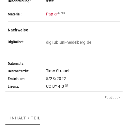
###
Beschreibung:
GND
Papier
Material:
Nachweise
Digitalisat:
digi.ub.uni-heidelberg.de
Datensatz
Timo Strauch
Bearbeiter*in:
5/23/2022
Erstellt am:
CC BY 4.0
Lizenz:
Feedback
INHALT / TEILE
(2)
ABGEBILDETE ARTEFAKTE
(1)