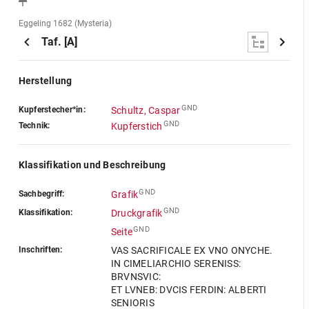
Eggeling 1682 (Mysteria)
Taf. [A]
Herstellung
GND
Kupferstecher*in:
Schultz, Caspar
GND
Technik:
Kupferstich
Klassifikation und Beschreibung
GND
Sachbegriff:
Grafik
GND
Klassifikation:
Druckgrafik
GND
Seite
Inschriften:
VAS SACRIFICALE EX VNO ONYCHE.
IN CIMELIARCHIO SERENISS:
BRVNSVIC:
ET LVNEB: DVCIS FERDIN: ALBERTI
SENIORIS