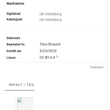
Nachweise
Digitalisat:
UB Heidelberg
Katalogisat:
UB Heidelberg
Datensatz
Timo Strauch
Bearbeiter*in:
5/23/2022
Erstellt am:
CC BY 4.0
Lizenz:
Feedback
INHALT / TEILE
(1)
ABGEBILDETE ARTEFAKTE
(1)