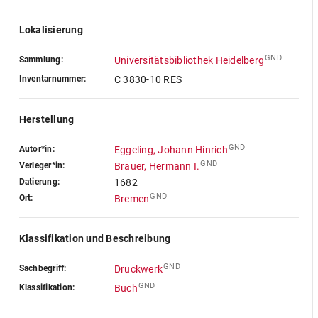
Lokalisierung
GND
Sammlung:
Universitätsbibliothek Heidelberg
Inventarnummer:
C 3830-10 RES
Herstellung
GND
Autor*in:
Eggeling, Johann Hinrich
GND
Verleger*in:
Brauer, Hermann I.
Datierung:
1682
GND
Ort:
Bremen
Klassifikation und Beschreibung
GND
Sachbegriff:
Druckwerk
GND
Klassifikation:
Buch