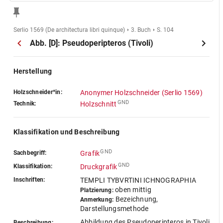
Serlio 1569 (De architectura libri quinque)
3. Buch
S. 104
Abb. [D]: Pseudoperipteros (Tivoli)
Herstellung
Holzschneider*in:
Anonymer Holzschneider (Serlio 1569)
GND
Technik:
Holzschnitt
Klassifikation und Beschreibung
GND
Sachbegriff:
Grafik
GND
Klassifikation:
Druckgrafik
Inschriften:
TEMPLI TYBVRTINI ICHNOGRAPHIA
oben mittig
Platzierung:
Bezeichnung,
Anmerkung:
Darstellungsmethode
Abbildung des Pseudoperipteros in Tivoli
Beschreibung: