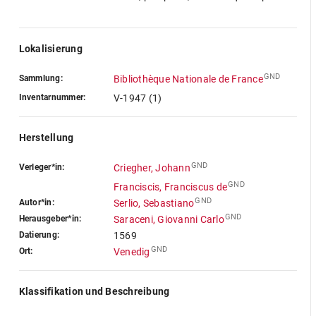
Lokalisierung
GND
Sammlung:
Bibliothèque Nationale de France
Inventarnummer:
V-1947 (1)
Herstellung
GND
Verleger*in:
Criegher, Johann
GND
Franciscis, Franciscus de
GND
Autor*in:
Serlio, Sebastiano
GND
Herausgeber*in:
Saraceni, Giovanni Carlo
Datierung:
1569
GND
Ort:
Venedig
Klassifikation und Beschreibung