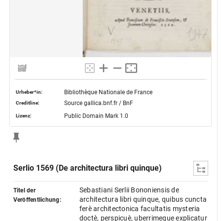
Bibliothèque Nationale de France
Urheber*in:
Source gallica.bnf.fr / BnF
Creditline:
Public Domain Mark 1.0
Lizenz:
Serlio 1569 (De architectura libri quinque)
Sebastiani Serlii Bononiensis de
Titel der
architectura libri quinque, quibus cuncta
Veröffentlichung:
ferè architectonica facultatis mysteria
doctè, perspicuè, uberrimeque explicatur