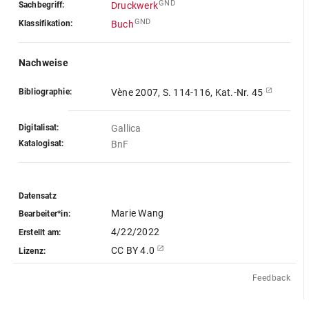
GND
Sachbegriff:
Druckwerk
GND
Klassifikation:
Buch
Nachweise
Bibliographie:
Vène 2007, S. 114-116, Kat.-Nr. 45
Digitalisat:
Gallica
Katalogisat:
BnF
Datensatz
Marie Wang
Bearbeiter*in:
4/22/2022
Erstellt am:
CC BY 4.0
Lizenz:
Feedback