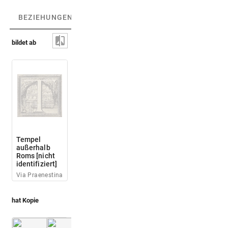
BEZIEHUNGEN
(3)
BEZIEHUNGSGRAPH
bildet ab
Tempel
außerhalb
Roms [nicht
identifiziert]
Via Praenestina
hat Kopie
Montfaucon, Papiers de Montfaucon [Latin 11916]
Montfaucon 1719 (L'antiquité, 1. Aufl.)
Fol. 03
Bd. 2,