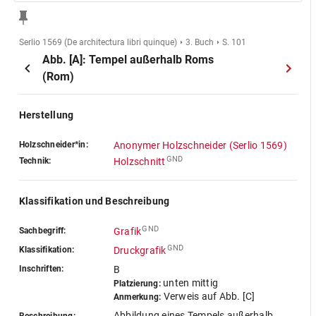
Serlio 1569 (De architectura libri quinque)
3. Buch
S. 101
Abb. [A]: Tempel außerhalb Roms
(Rom)
Herstellung
Holzschneider*in:
Anonymer Holzschneider (Serlio 1569)
GND
Technik:
Holzschnitt
Klassifikation und Beschreibung
GND
Sachbegriff:
Grafik
GND
Klassifikation:
Druckgrafik
Inschriften:
B
unten mittig
Platzierung:
Verweis auf Abb. [C]
Anmerkung:
Abbildung eines Tempels außerhalb