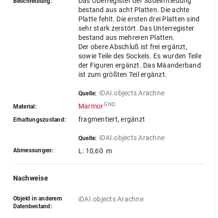
Das Oberregister der Südeinfriedung
Beschreibung:
bestand aus acht Platten. Die achte
Platte fehlt. Die ersten drei Platten sind
sehr stark zerstört. Das Unterregister
bestand aus mehreren Platten.
Der obere Abschluß ist frei ergänzt,
sowie Teile des Sockels. Es wurden Teile
der Figuren ergänzt. Das Mäanderband
ist zum größten Teil ergänzt.
iDAI.objects Arachne
Quelle:
GND
Marmor
Material:
fragmentiert, ergänzt
Erhaltungszustand:
iDAI.objects Arachne
Quelle:
Abmessungen:
L: 10,60 m
Nachweise
Objekt in anderem
iDAI.objects Arachne
Datenbestand: