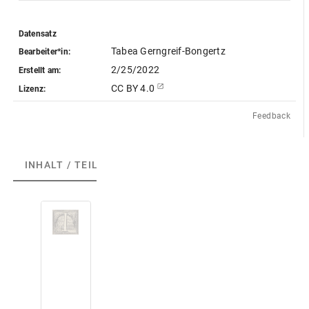
Datensatz
Tabea Gerngreif-Bongertz
Bearbeiter*in:
2/25/2022
Erstellt am:
CC BY 4.0
Lizenz:
Feedback
INHALT / TEILE
(1)
S
z
e
n
e
4
: