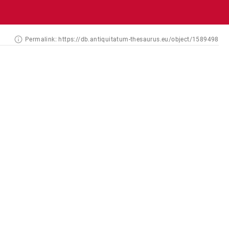
Permalink:
https://db.antiquitatum-thesaurus.eu/object/1589498