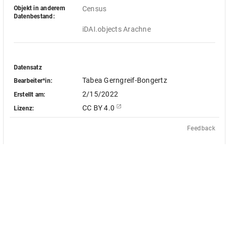
Objekt in anderem
Census
Datenbestand:
iDAI.objects Arachne
Datensatz
Tabea Gerngreif-Bongertz
Bearbeiter*in:
2/15/2022
Erstellt am:
CC BY 4.0
Lizenz:
Feedback