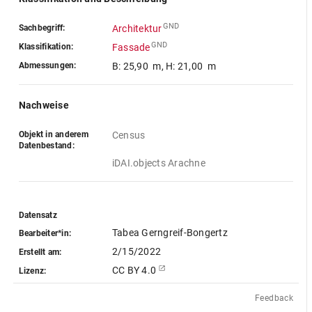
GND
Sachbegriff:
Architektur
GND
Klassifikation:
Fassade
Abmessungen:
B: 25,90 m
,
H: 21,00 m
Nachweise
Objekt in anderem
Census
Datenbestand:
iDAI.objects Arachne
Datensatz
Tabea Gerngreif-Bongertz
Bearbeiter*in:
2/15/2022
Erstellt am:
CC BY 4.0
Lizenz:
Feedback