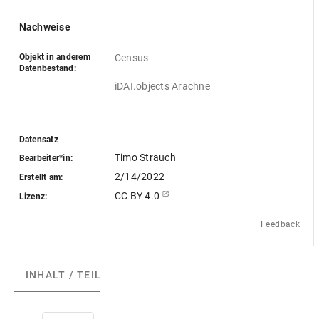
Nachweise
Objekt in anderem
Census
Datenbestand:
iDAI.objects Arachne
Datensatz
Timo Strauch
Bearbeiter*in:
2/14/2022
Erstellt am:
CC BY 4.0
Lizenz:
Feedback
INHALT / TEILE
(9)