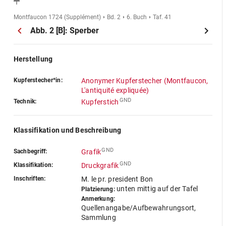
Montfaucon 1724 (Supplément)
Bd. 2
6. Buch
Taf. 41
Abb. 2 [B]: Sperber
Herstellung
Kupferstecher*in:
Anonymer Kupferstecher (Montfaucon,
L'antiquité expliquée)
GND
Technik:
Kupferstich
Klassifikation und Beschreibung
GND
Sachbegriff:
Grafik
GND
Klassifikation:
Druckgrafik
Inschriften:
M. le pr. president Bon
unten mittig auf der Tafel
Platzierung:
Anmerkung:
Quellenangabe/Aufbewahrungsort,
Sammlung