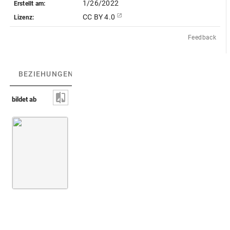
1/26/2022
Erstellt am:
CC BY 4.0
Lizenz:
Feedback
BEZIEHUNGEN
(1)
BEZIEHUNGSGRAPH
bildet ab
Sperber [nicht identifiziert]