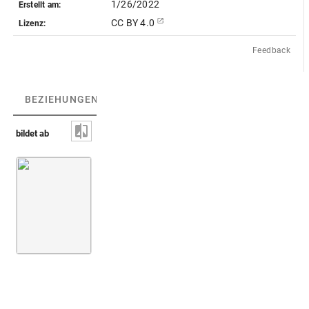
1/26/2022
Erstellt am:
CC BY 4.0
Lizenz:
Feedback
BEZIEHUNGEN
(1)
BEZIEHUNGSGRAPH
bildet ab
Sperber [nicht identifiziert]