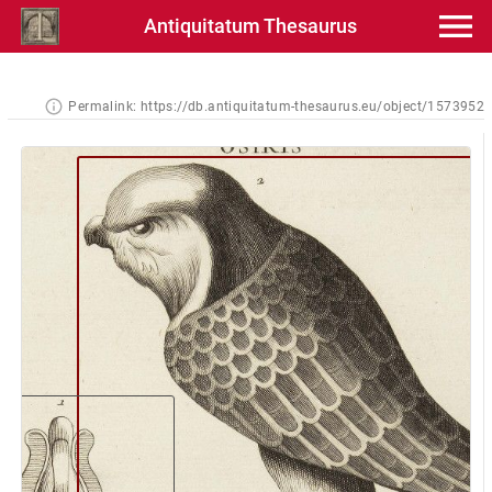
Antiquitatum Thesaurus
Permalink:
https://db.antiquitatum-thesaurus.eu/object/1573952