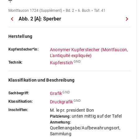
Montfaucon 1724 (Supplément)
Bd. 2
6. Buch
Taf. 41
Abb. 2 [A]: Sperber
Herstellung
Kupferstecher*in:
Anonymer Kupferstecher (Montfaucon,
L'antiquité expliquée)
GND
Technik:
Kupferstich
Klassifikation und Beschreibung
GND
Sachbegriff:
Grafik
GND
Klassifikation:
Druckgrafik
Inschriften:
M. le pr. president Bon
unten mittig auf der Tafel
Platzierung:
Anmerkung:
Quellenangabe/Aufbewahrungsort,
Sammlung