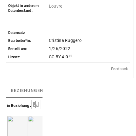
Objekt in anderem
Louvre
Datenbestand:
Datensatz
Cristina Ruggero
Bearbeiter*in:
1/26/2022
Erstellt am:
CC BY 4.0
Lizenz:
Feedback
BEZIEHUNGEN
(2)
BEZIEHUNGSGRAPH
in Beziehung zu
Mumienbinden der Aberuai [mehrteilig]
Mumienbinden der Aberuai [mehrteilig]
Fragment der
Fr