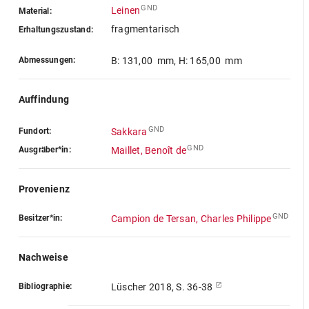
GND
Leinen
Material:
fragmentarisch
Erhaltungszustand:
Abmessungen:
B: 131,00 mm
,
H: 165,00 mm
Auffindung
GND
Fundort:
Sakkara
GND
Ausgräber*in:
Maillet, Benoît de
Provenienz
GND
Besitzer*in:
Campion de Tersan, Charles Philippe
Nachweise
Bibliographie:
Lüscher 2018, S. 36-38