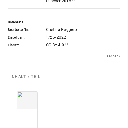
Lüscher 2018
Datensatz
Cristina Ruggero
Bearbeiter*in:
1/25/2022
Erstellt am:
CC BY 4.0
Lizenz:
Feedback
INHALT / TEILE
(4)
F
r
a
g
m
e