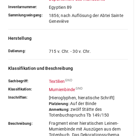
Inventarnummer:
Egyptien 89
Sammlungseingang:
1856; nach Auflösung der Abtei Sainte
Geneviève
Herstellung
Datierung:
715 v. Chr. - 30 v. Chr.
Klassifikation und Beschreibung
GND
Sachbegriff:
Textilien
GND
Klassifikation:
Mumienbinde
Inschriften:
[Hieroglyphen, hieratische Schrift]
Auf der Binde
Platzierung:
zwölf Stätte des
Anmerkung:
Totenbuchspruchs Tb 149/150
Fragment einer hieratischen Leinen-
Beschreibung:
Mumienbinde mit Auszügen aus dem
Totenbuch. Das Dekorationsschema