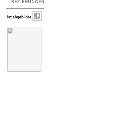
BEZIEHUNGEN
(1)
BEZIEHUNGSGRAPH
ist abgebildet in
Montfaucon 1719 (L'antiquité, 1. Aufl.)
Bd. 2,2
1. Buch