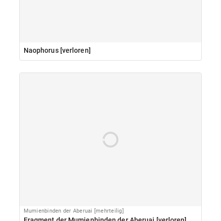
Naophorus [verloren]
Mumienbinden der Aberuai [mehrteilig]
Fragment der Mumienbinden der Aberuai [verloren]