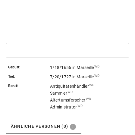
 WD
Geburt:
1/18/1656
in Marseille
 WD
Tod:
7/20/1727
in Marseille
 WD
Beruf:
Antiquitätenhändler
 WD
Sammler
 WD
Altertumsforscher
 WD
Administrator
ÄHNLICHE PERSONEN
(0)