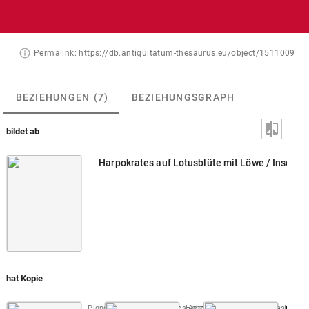
Permalink:
https://db.antiquitatum-thesaurus.eu/object/1511009
BEZIEHUNGEN
(7)
BEZIEHUNGSGRAPH
bildet ab
Harpokrates auf Lotusblüte mit Löwe / Inschrift [
hat Kopie
Pignoria 1608 (Characteres Aegyptii)
Hohenburg [um 1610] (Thesaurus 
Taf. [2]
Kirche