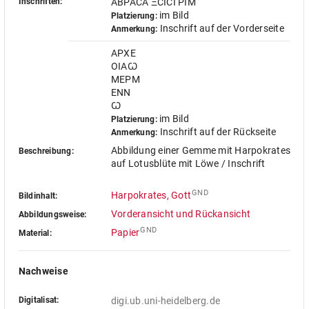
Inschriften:
ABPACA ΞCICI PIM
im Bild
Platzierung:
Inschrift auf der Vorderseite
Anmerkung:
APXE
OIAꙌ
MEPM
ENN
Ꙍ
im Bild
Platzierung:
Inschrift auf der Rückseite
Anmerkung:
Abbildung einer Gemme mit Harpokrates
Beschreibung:
auf Lotusblüte mit Löwe / Inschrift
GND
Harpokrates, Gott
Bildinhalt:
Vorderansicht und Rückansicht
Abbildungsweise:
GND
Papier
Material:
Nachweise
Digitalisat:
digi.ub.uni-heidelberg.de