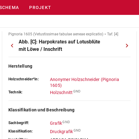
SCHEMA
PROJEKT
Pignoria 1605 (Vetustissimae tabulae aeneae explicatio)
Taf. [4]
Abb. [C]: Harpokrates auf Lotusblüte
mit Löwe / Inschrift
Herstellung
Holzschneider*in:
Anonymer Holzschneider (Pignoria
1605)
GND
Technik:
Holzschnitt
Klassifikation und Beschreibung
GND
Sachbegriff:
Grafik
GND
Klassifikation:
Druckgrafik