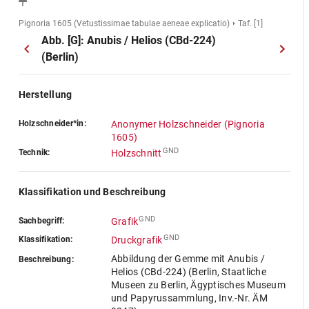
Pignoria 1605 (Vetustissimae tabulae aeneae explicatio)
Taf. [1]
Abb. [G]: Anubis / Helios (CBd-224)
(Berlin)
Herstellung
Holzschneider*in:
Anonymer Holzschneider (Pignoria
1605)
GND
Technik:
Holzschnitt
Klassifikation und Beschreibung
GND
Sachbegriff:
Grafik
GND
Klassifikation:
Druckgrafik
Abbildung der Gemme mit Anubis /
Beschreibung:
Helios (CBd-224) (Berlin, Staatliche
Museen zu Berlin, Ägyptisches Museum
und Papyrussammlung, Inv.-Nr. ÄM