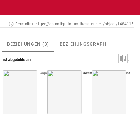
Permalink:
https://db.antiquitatum-thesaurus.eu/object/1484115
BEZIEHUNGEN
(3)
BEZIEHUNGSGRAPH
ist abgebildet in
Capello 1702 (Prodromus iconicus)
Montfaucon, Papiers de Montfauco
Taf. [25], Nr. 153-156
Montfau