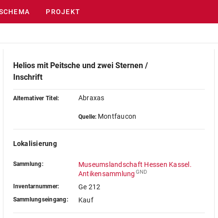
SCHEMA
PROJEKT
Helios mit Peitsche und zwei Sternen /
Inschrift
Abraxas
Alternativer Titel:
Montfaucon
Quelle:
Lokalisierung
Sammlung:
Museumslandschaft Hessen Kassel.
GND
Antikensammlung
Inventarnummer:
Ge 212
Sammlungseingang:
Kauf