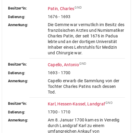
GND
Besitzer*in:
Patin, Charles
1676 - 1693
Datierung:
Die Gemme war vermutlich im Besitz des
Anmerkung:
französischen Arztes und Numismatiker
Charles Patin, der seit 1676 in Padua
lebte und an der dortigen Universität
Inhaber eines Lehrstuhls für Medizin
und Chirurgie war.
GND
Besitzer*in:
Capello, Antonio
1693 - 1700
Datierung:
Capello erwarb die Sammlung von der
Anmerkung:
Tochter Charles Patins nach dessen
Tod.
GND
Besitzer*in:
Karl, Hessen-Kassel, Landgraf
1700 - 1710
Datierung:
Am 8. Januar 1700 kam es in Venedig
Anmerkung:
durch Landgraf Karl zu einem
umfangreichen Ankauf von