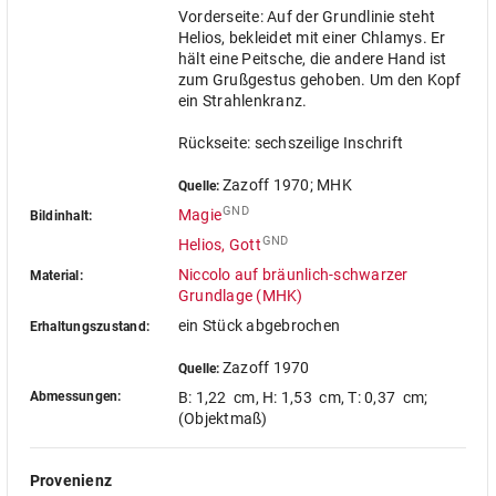
Vorderseite: Auf der Grundlinie steht
Helios, bekleidet mit einer Chlamys. Er
hält eine Peitsche, die andere Hand ist
zum Grußgestus gehoben. Um den Kopf
ein Strahlenkranz.
Rückseite: sechszeilige Inschrift
Zazoff 1970; MHK
Quelle:
GND
Magie
Bildinhalt:
GND
Helios, Gott
Niccolo auf bräunlich-schwarzer
Material:
Grundlage (MHK)
ein Stück abgebrochen
Erhaltungszustand:
Zazoff 1970
Quelle:
Abmessungen:
B: 1,22 cm
,
H: 1,53 cm
,
T: 0,37 cm
;
(Objektmaß)
Provenienz