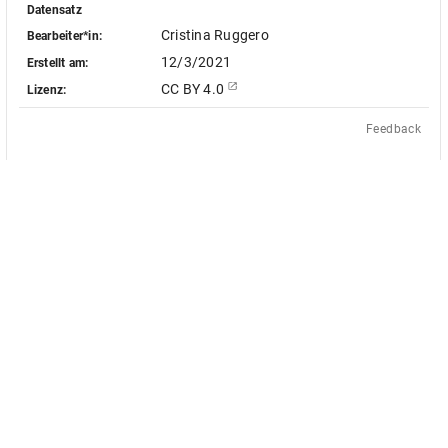
Datensatz
Cristina Ruggero
Bearbeiter*in:
12/3/2021
Erstellt am:
CC BY 4.0
Lizenz:
Feedback
Das Akademienvorhaben »Antiquit
le Objekt-Metadaten dieser