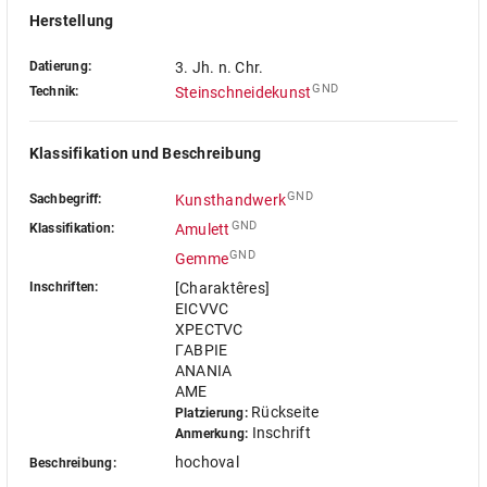
Herstellung
Datierung:
3. Jh. n. Chr.
GND
Technik:
Steinschneidekunst
Klassifikation und Beschreibung
GND
Sachbegriff:
Kunsthandwerk
GND
Klassifikation:
Amulett
GND
Gemme
Inschriften:
[Charaktêres]
EICVVC
XPECTVC
ΓABPIE
ANANIA
AME
Rückseite
Platzierung:
Inschrift
Anmerkung:
hochoval
Beschreibung: