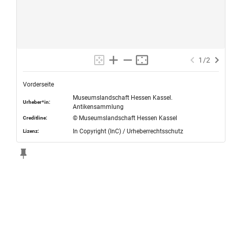
1
/
2
Vorderseite
Museumslandschaft Hessen Kassel.
Urheber*in:
Antikensammlung
© Museumslandschaft Hessen Kassel
Creditline:
In Copyright (InC) / Urheberrechtsschutz
Lizenz: